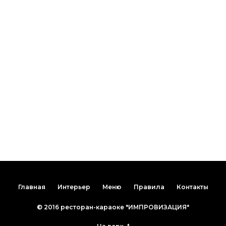
Ждем Вас в гости
м.Бауманская Спартаковская площадь
д.16/15 с.2
Вторник, Среда - выходной
(
По вопросам проведения мероприятий в эти дни
бронируйте по телефону заранее.)
Четверг - Понедельник 19:00-6:00
+7 (985) 997-2-987
Главная
Интерьер
Меню
Правила
Контакты
© 2016 ресторан-караоке "ИМПРОВИЗАЦИЯ"